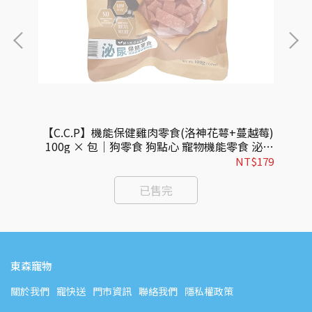
(葉
【C.C.P】機能保健雞肉零食(洛神花萼+蔓越莓)
 家庭
100g × 包｜狗零食 狗點心 寵物機能零食 泌尿
1
牙骨
保健
699
NT$179
已售完
東森寵物
關於我們
寵快送
門市資訊
聯絡我們
隱私權政策