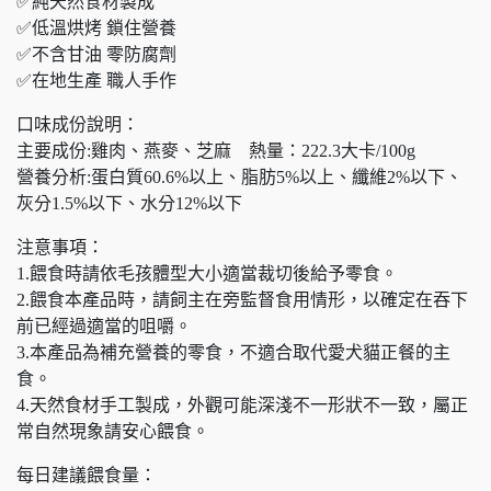
✅純天然食材製成
✅低溫烘烤 鎖住營養
✅不含甘油 零防腐劑
✅在地生產 職人手作
口味成份說明：
主要成份:雞肉、燕麥、芝麻 熱量：222.3大卡/100g
營養分析:蛋白質60.6%以上、脂肪5%以上、纖維2%以下、
灰分1.5%以下、水分12%以下
注意事項：
1.餵食時請依毛孩體型大小適當裁切後給予零食。
2.餵食本產品時，請飼主在旁監督食用情形，以確定在吞下
前已經過適當的咀嚼。
3.本產品為補充營養的零食，不適合取代愛犬貓正餐的主
食。
4.天然食材手工製成，外觀可能深淺不一形狀不一致，屬正
常自然現象請安心餵食。
每日建議餵食量：