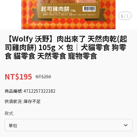
1
/
1
【Wolfy 沃野】肉出來了 天然肉乾(起
司雞肉餅) 105g × 包｜犬貓零食 狗零
食 貓零食 天然零食 寵物零食
NT$195
NT$250
商品編號:
4712257322182
供貨狀況:
庫存不足
款式
單包