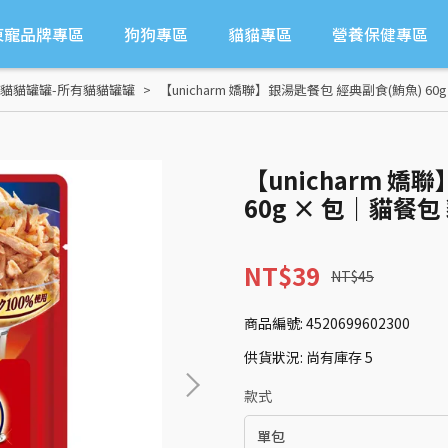
東寵品牌專區
狗狗專區
貓貓專區
營養保健專區
貓貓罐罐-所有貓貓罐罐
【unicharm 嬌聯】銀湯匙餐包 經典副食(鮪魚) 6
【unicharm 
60g × 包｜貓餐
NT$39
NT$45
商品編號:
4520699602300
供貨狀況:
尚有庫存 5
款式