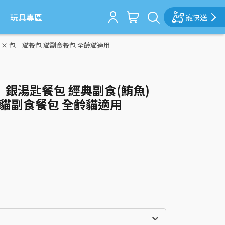
玩具專區
寵快送
0g × 包｜貓餐包 貓副食餐包 全齡貓適用
嬌聯】銀湯匙餐包 經典副食(鮪魚)
包 貓副食餐包 全齡貓適用