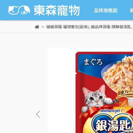
品牌旗艦館
貓貓濕糧-罐頭餐包(副食)
,
貓品牌濕糧-嬌聯銀湯匙
,