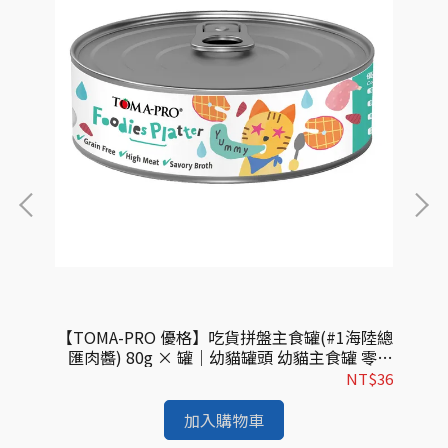
12歲
【TOMA-PRO 優格】吃貨拼盤主食罐(#1海陸總
【
食罐
匯肉醬) 80g × 罐｜幼貓罐頭 幼貓主食罐 零穀
進口
主食罐 幼貓專用
$53
NT$36
加入購物車