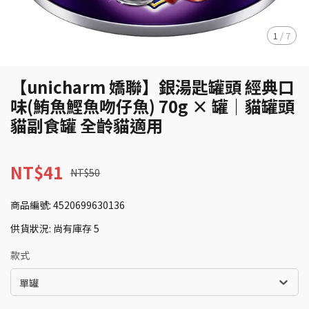
1
/
7
【unicharm 嬌聯】銀湯匙罐頭 經典口
味(鮪魚鰹魚吻仔魚) 70g × 罐｜貓罐頭
貓副食罐 全齡貓適用
NT$41
NT$50
商品編號:
4520699630136
供貨狀況:
尚有庫存 5
款式
單罐