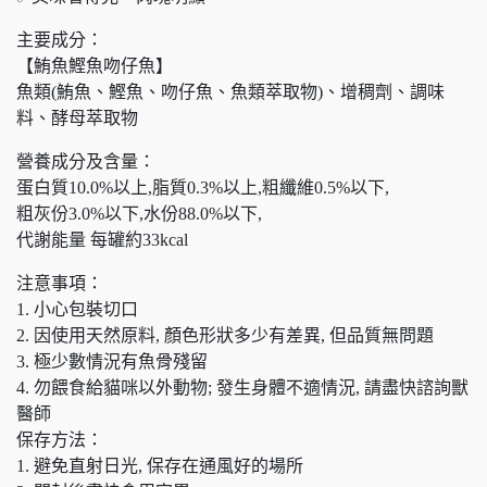
主要成分：
【鮪魚鰹魚吻仔魚】
魚類(鮪魚、鰹魚、吻仔魚、魚類萃取物)、增稠劑、調味
料、酵母萃取物
營養成分及含量：
蛋白質10.0%以上,脂質0.3%以上,粗纖維0.5%以下,
粗灰份3.0%以下,水份88.0%以下,
代謝能量 每罐約33kcal
注意事項：
1. 小心包裝切口
2. 因使用天然原料, 顏色形狀多少有差異, 但品質無問題
3. 極少數情況有魚骨殘留
4. 勿餵食給貓咪以外動物; 發生身體不適情況, 請盡快諮詢獸
醫師
保存方法：
1. 避免直射日光, 保存在通風好的場所