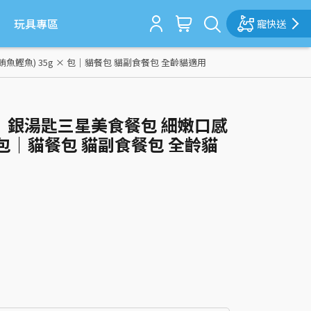
玩具專區
寵快送
鮪魚鰹魚) 35g × 包｜貓餐包 貓副食餐包 全齡貓適用
嬌聯】銀湯匙三星美食餐包 細嫩口感
× 包｜貓餐包 貓副食餐包 全齡貓