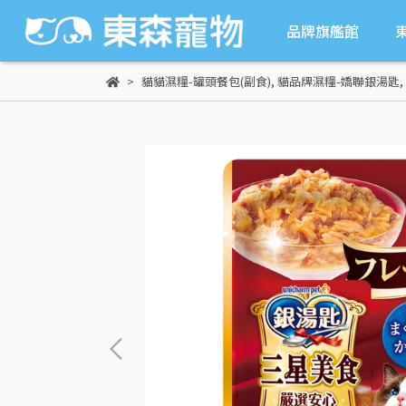
品牌旗艦館
貓貓濕糧-罐頭餐包(副食)
,
貓品牌濕糧-嬌聯銀湯匙
,