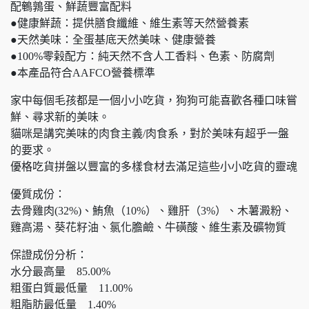
配鵪鶉蛋、鮮蔬豐富配料
●健康鮮蔬：提供膳食纖維、維生素等天然營養素
●天然美味：全蛋基底天然美味、健康營養
●100%零榖配方：純天然不含人工香料、色素、防腐劑
●本產品符合AAFCO營養標準
家中每個毛孩都是一個小小吃貨，狗狗可能喜歡各種口味嘗
鮮、尋求新的美味。
貓咪是講究美味的肉食主義/肉食系，對於美味有超乎一盤
的要求。
優格吃貨拼盤以豐富的多樣食材去滿足這些小小吃貨的靈魂
優質成份：
去骨雞肉(32%)、鮪魚（10%）、雞肝（3%）、木薯澱粉、
雞高湯、葵花籽油、氯化膽鹼、牛磺酸、維生素及礦物質
保證成份分析：
水分最高量 85.00%
粗蛋白質最低量 11.00%
粗脂肪最低量 1.40%