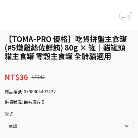
1
/
8
【TOMA-PRO 優格】吃貨拼盤主食罐
(#5燉雞絲佐鮮鮪) 80g × 罐｜貓罐頭
貓主食罐 零穀主食罐 全齡貓適用
NT$36
NT$43
商品編號:
0798304492422
供貨狀況:
尚有庫存 5
款式
單罐