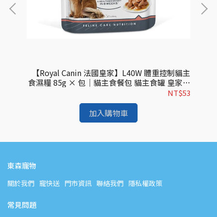
食濕糧
【Royal Canin 法國皇家】L40W 體重控制貓主
【
免疫
食濕糧 85g × 包｜貓主食餐包 貓主食罐 皇家貓
食
進口
濕糧｜歐洲進口
$62
NT$53
加入購物車
東森寵物
關於我們
寵快送
門市資訊
聯絡我們
隱私權政策
常見問題