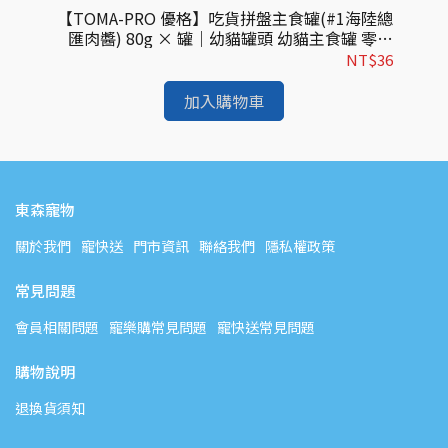
毛貓主
【TOMA-PRO 優格】吃貨拼盤主食罐(#1海陸總
【
家貓
匯肉醬) 80g × 罐｜幼貓罐頭 幼貓主食罐 零穀
進口
主食罐 幼貓專用
$53
NT$36
加入購物車
東森寵物
關於我們
寵快送
門市資訊
聯絡我們
隱私權政策
常見問題
會員相關問題
寵樂購常見問題
寵快送常見問題
購物說明
退換貨須知