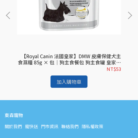
食濕糧
【Royal Canin 法國皇家】DMW 皮膚保健犬主
【R
糧｜
食濕糧 85g × 包｜狗主食餐包 狗主食罐 皇家犬
濕
進口
濕糧｜歐洲進口
$53
NT$53
加入購物車
東森寵物
關於我們
寵快送
門市資訊
聯絡我們
隱私權政策