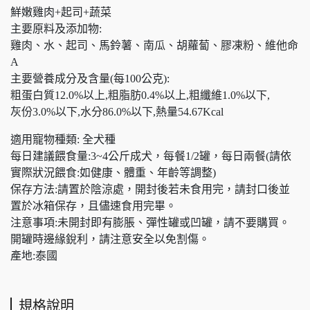
鮮嫩雞肉+起司+蔬菜
主要原料及添加物:
雞肉、水、起司、馬鈴薯、南瓜、胡蘿蔔、膠凍粉、維他命
A
主要營養成分及含量(每100公克):
粗蛋白質12.0%以上,粗脂肪0.4%以上,粗纖維1.0%以下,
灰份3.0%以下,水分86.0%以下,熱量54.67Kcal
適用寵物種類: 全犬種
每日建議餵食量:3~4公斤成犬，每餐1/2罐，每日兩餐(請依
實際狀況餵食:如健康、體重、年齡等調整)
保存方法:請置於陰涼處，開封後若未食用完，請封口後並
置於冰箱保存，且儘速食用完畢。
注意事項:未開封即有膨脹、彈性罐或凹罐，請不要購買。
開罐時邊緣銳利，請注意安全以免割傷。
產地:泰國
規格說明