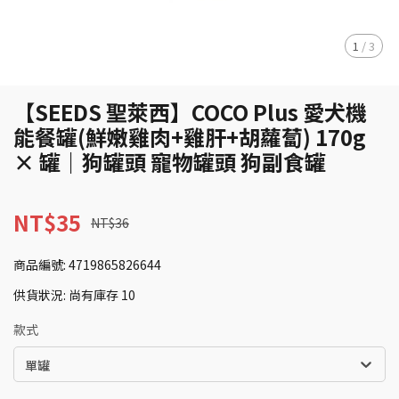
1
/
3
【SEEDS 聖萊西】COCO Plus 愛犬機
能餐罐(鮮嫩雞肉+雞肝+胡蘿蔔) 170g
× 罐｜狗罐頭 寵物罐頭 狗副食罐
NT$35
NT$36
商品編號:
4719865826644
供貨狀況:
尚有庫存 10
款式
單罐