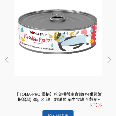
(多元
【TOMA-PRO 優格】吃貨拼盤主食罐(#4嫩雞鮮
【
食罐
蝦濃湯) 80g × 罐｜貓罐頭 貓主食罐 全齡貓適
進口
用
$53
NT$36
加入購物車