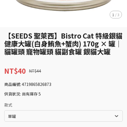
1
/
3
【SEEDS 聖萊西】Bistro Cat 特級銀貓
健康大罐(白身鮪魚+蟹肉) 170g × 罐｜
貓罐頭 寵物罐頭 貓副食罐 銀貓大罐
NT$40
NT$44
商品編號:
4719865826873
供貨狀況:
尚有庫存 5
款式
單罐