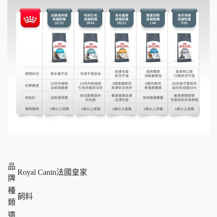
品
Royal Canin法國皇家
牌
種
飼料
類
適