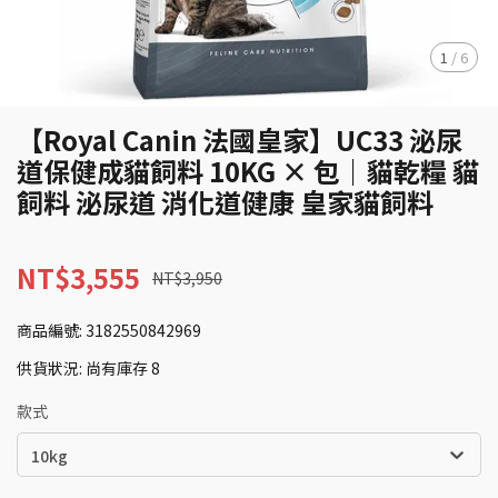
1
/
6
【Royal Canin 法國皇家】UC33 泌尿
道保健成貓飼料 10KG × 包｜貓乾糧 貓
飼料 泌尿道 消化道健康 皇家貓飼料
NT$3,555
NT$3,950
商品編號:
3182550842969
供貨狀況:
尚有庫存 8
款式
10kg