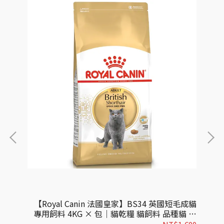
成貓飼
【Royal Canin 法國皇家】BS34 英國短毛成貓
【
貓飼料
專用飼料 4KG × 包｜貓乾糧 貓飼料 品種貓 皇
料
家貓飼料