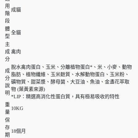
用
成貓
階
段
體
全貓
型
主
成
禽肉
分
脫水禽肉蛋白、玉米、分離植物蛋白*、米、小麥、動物
成
脂肪、植物纖維、玉米麩質、水解動物蛋白、玉米粉、
分
礦物質、甜菜漿、酵母菌、大豆油、魚油、金盞花萃取
說
物 (葉黃素來源)
明
*LIP：精選高消化性蛋白質，具有極易吸收的特性
重
10KG
量
保
存
18個月
期