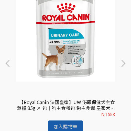
食濕糧
【Royal Canin 法國皇家】UW 泌尿保健犬主食
【R
糧｜
濕糧 85g × 包｜狗主食餐包 狗主食罐 皇家犬濕
濕
進口
糧｜歐洲進口
$53
NT$53
加入購物車