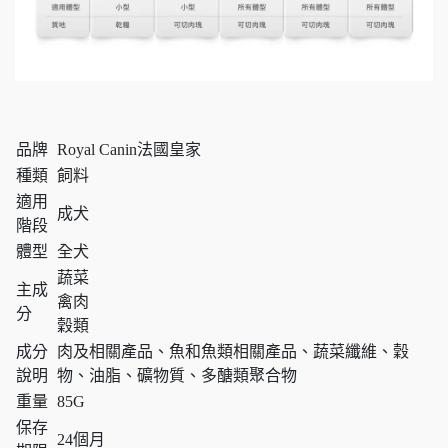
品牌
Royal Canin法國皇家
種類
飼料
適用
成犬
階段
體型
全犬
蔬菜
主成
禽肉
分
穀類
成分
肉及相關產品、魚和魚類相關產品、蔬菜纖維、穀
說明
物、油脂、礦物質、多醣類聚合物
重量
85G
保存
24個月