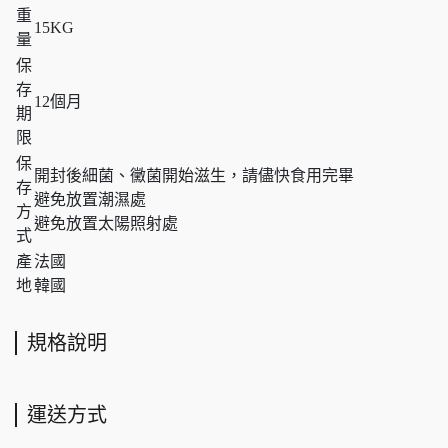
重
15KG
量
保
存
12個月
期
限
保
開封後細菌、黴菌開始滋生，請儘快食用完畢
存
避免放置潮濕處
方
避免放置太陽照射處
式
產
法國
地
韓國
規格說明
運送方式