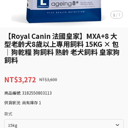
1
/
7
【Royal Canin 法國皇家】MXA+8 大
型老齡犬8歲以上專用飼料 15KG × 包
｜狗乾糧 狗飼料 熟齡 老犬飼料 皇家狗
飼料
NT$3,272
NT$3,600
商品編號:
3182550803113
供貨狀況:
尚有庫存 1
款式
15kg