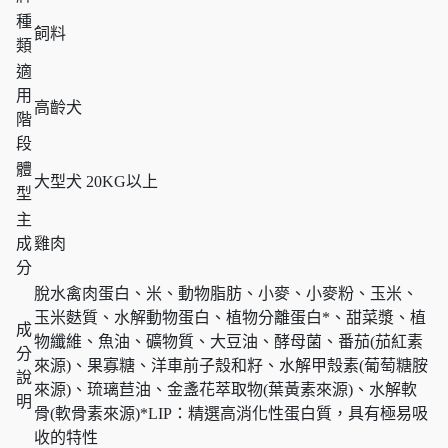
種
飼料
類
適
用
高齡犬
階
段
體
大型犬 20KG以上
型
主
成
雞肉
分
脫水禽肉蛋白、米、動物脂肪、小麥、小麥粉、玉米、
玉米麩質、水解動物蛋白、植物分離蛋白*、甜菜漿、植
成
物纖維、魚油、礦物質、大豆油、酵母菌、番茄(茄紅素
分
來源)、果寡糖、洋車前子殼和籽、水解甲殼素(葡萄糖胺
說
來源)、琉璃苣油、金盞花萃取物(葉黃素來源)、水解軟
明
骨(軟骨素來源)*LIP：精選高消化性蛋白質，具有極易吸
收的特性