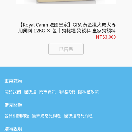
專用飼
【Royal Canin 法國皇家】GRA 黃金獵犬成犬專
【
皇家狗
用飼料 12KG × 包｜狗乾糧 狗飼料 皇家狗飼料
飼料
773
NT$3,000
已售完
東森寵物
關於我們
寵快送
門市資訊
聯絡我們
隱私權政策
常見問題
會員相關問題
寵樂購常見問題
寵快送常見問題
購物說明