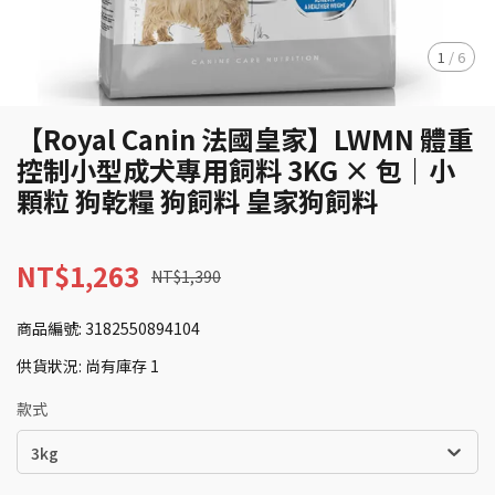
1
/
6
【Royal Canin 法國皇家】LWMN 體重
控制小型成犬專用飼料 3KG × 包｜小
顆粒 狗乾糧 狗飼料 皇家狗飼料
NT$1,263
NT$1,390
商品編號:
3182550894104
供貨狀況:
尚有庫存 1
款式
3kg