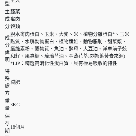
全犬
型
主
蔬菜
成
禽肉
分
穀類
脫水禽肉蛋白、玉米、大麥、米、植物分離蛋白*、玉米
成
麩質、水解動物蛋白、植物纖維、動物脂肪、甜菜漿、
分
纖維素粉、礦物質、魚油、酵母、大豆油、洋車前子殼
說
和籽、果寡糖、琉璃苣油、金盞花萃取物(葉黃素來源)
明
*LIP：精選高消化性蛋白質，具有極易吸收的特性
特
殊
減肥
處
方
重
3KG
量
保
存
18個月
期