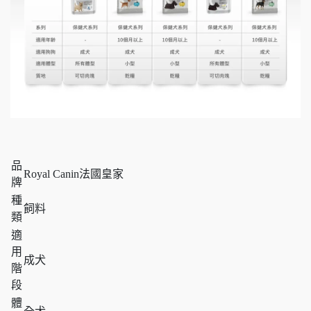
品
Royal Canin法國皇家
牌
種
飼料
類
適
用
成犬
階
段
體