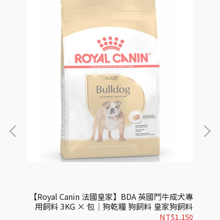
專用飼
【Royal Canin 法國皇家】BDA 英國鬥牛成犬專
【
皇家狗
用飼料 3KG × 包｜狗乾糧 狗飼料 皇家狗飼料
飼料
727
NT$1,150