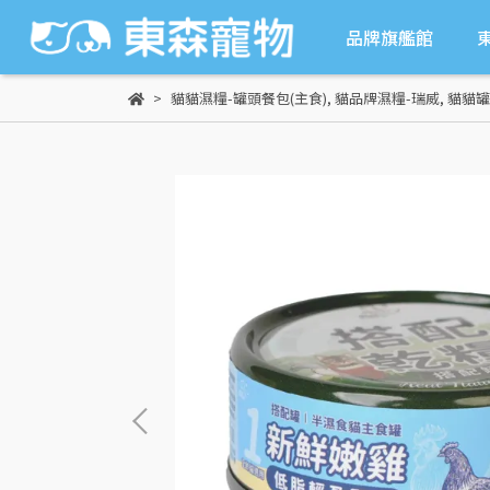
品牌旗艦館
貓貓濕糧-罐頭餐包(主食)
,
貓品牌濕糧-瑞威
,
貓貓罐