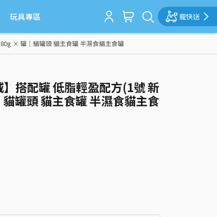
玩具專區
寵快送
) 80g × 罐｜貓罐頭 貓主食罐 半濕食貓主食罐
 瑞威】搭配罐 低脂輕盈配方(1號 新
 罐｜貓罐頭 貓主食罐 半濕食貓主食