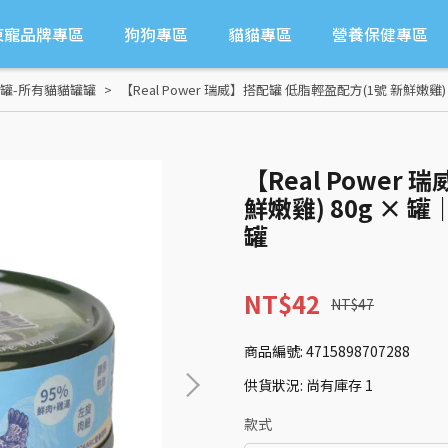
東寵品牌專區
狗狗專區
貓貓專區
營養保健專區
罐-所有貓貓罐罐
【Real Power 瑞威】搭配罐 低脂輕盈配方(1號 新鮮嫩雞
【Real Power
鮮嫩雞) 80g ×
罐
NT$42
NT$47
商品編號:
4715898707288
供貨狀況:
尚有庫存 1
款式