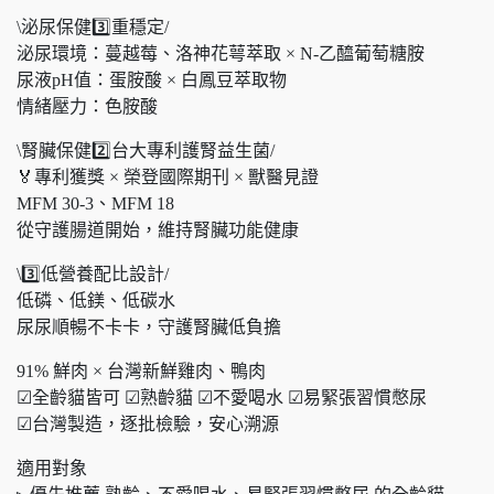
\泌尿保健3️⃣重穩定/
泌尿環境：蔓越莓、洛神花萼萃取 × N-乙醯葡萄糖胺
尿液pH值：蛋胺酸 × 白鳳豆萃取物
情緒壓力：色胺酸
\腎臟保健2️⃣台大專利護腎益生菌/
🏅專利獲獎 × 榮登國際期刊 × 獸醫見證
MFM 30-3、MFM 18
從守護腸道開始，維持腎臟功能健康
\3️⃣低營養配比設計/
低磷、低鎂、低碳水
尿尿順暢不卡卡，守護腎臟低負擔
91% 鮮肉 × 台灣新鮮雞肉、鴨肉
☑全齡貓皆可 ☑熟齡貓 ☑不愛喝水 ☑易緊張習慣憋尿
☑台灣製造，逐批檢驗，安心溯源
適用對象​