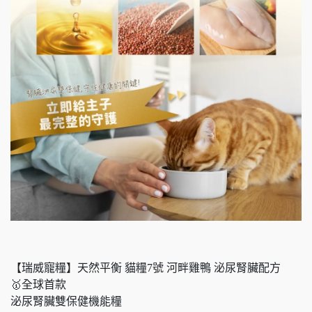
【瑞威寵糧】天然平衡 貓糧7號 河畔雞鴨 泌尿腎臟配方
🥇全球首款​​
泌尿腎臟雙保健機能糧​​