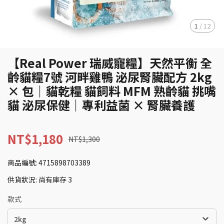
1
/
12
【Real Power 瑞威寵糧】天然平衡 全
齡貓糧7號 河畔雞鴨 泌尿腎臟配方 2kg
× 包｜貓乾糧 貓飼料 MFM 熟齡貓 挑嘴
貓 泌尿保健｜專利益菌 × 腎臟養護
NT$1,180
NT$1,300
商品編號:
4715898703389
供貨狀況:
尚有庫存 3
款式
2kg