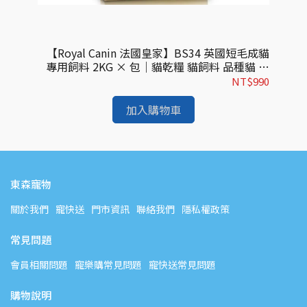
成貓飼
【Royal Canin 法國皇家】BS34 英國短毛成貓
【
飼料
專用飼料 2KG × 包｜貓乾糧 貓飼料 品種貓 皇
料
家貓飼料
042
NT$990
加入購物車
東森寵物
關於我們
寵快送
門市資訊
聯絡我們
隱私權政策
常見問題
會員相關問題
寵樂購常見問題
寵快送常見問題
購物說明