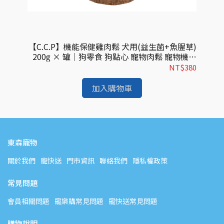
(葉
【C.C.P】機能保健雞肉鬆 犬用(益生菌+魚腥草)
【
奧力棒
200g × 罐｜狗零食 狗點心 寵物肉鬆 寵物機能
1
牙骨
零食 腸胃保健
108
NT$380
加入購物車
東森寵物
關於我們
寵快送
門市資訊
聯絡我們
隱私權政策
常見問題
會員相關問題
寵樂購常見問題
寵快送常見問題
購物說明