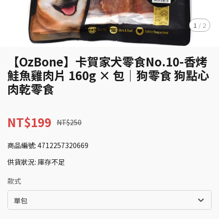
1
/
2
【OzBone】卡賀家犬零食No.10-香烤
鮭魚雞肉片 160g × 包｜狗零食 狗點心
肉乾零食
NT$199
NT$250
商品編號:
4712257320669
供貨狀況:
庫存不足
款式
單包