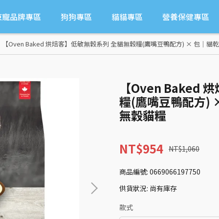
東寵品牌專區
狗狗專區
貓貓專區
營養保健專區
【Oven Baked 烘焙客】低敏無穀系列 全貓無穀糧(鷹嘴豆鴨配方) × 包｜貓
【Oven Bake
糧(鷹嘴豆鴨配方) 
無穀貓糧
NT$954
NT$1,060
商品編號:
0669066197750
供貨狀況:
尚有庫存
款式