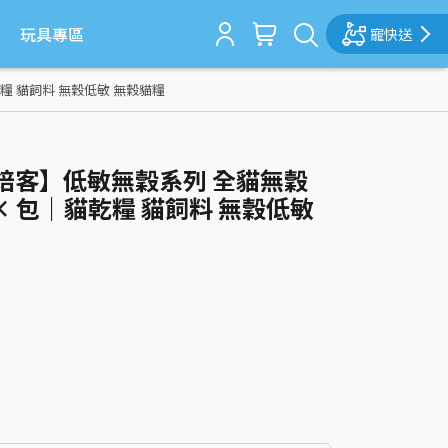
玩具專區
寵快送
乾糧 貓飼料 無穀低敏 無穀貓糧
d 烘焙客】低敏無穀系列 全貓無穀
× 包｜貓乾糧 貓飼料 無穀低敏