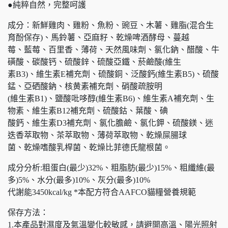
●純粹自然，完整呵護
成分：新鮮雞肉、雞粉、魚粉、豌豆、木薯、雞脂(混合生
育酚保存)、馬鈴薯、亞麻籽、乾燥啤酒酵母、蔓越
莓、藍莓、百里香、薄荷、天然風味劑、氯化鈉、醋酸、牛
磺酸、碳酸钙、硫酸鋅、硫酸亞鐵、菸鹼酸(維生
素B3)、維生素E補充劑、硫酸銅、泛酸鈣(維生素B5)、硫酸
錳、亞硒酸鈉、核黄素補充劑、硝酸疏胺明
(維生素B1)、鹽酸吡哆醇(維生素B6)、維生素A補充劑、生
物素、維生素B12補充劑、硫酸鈷、葉酸、碘
酸鈣、維生素D3補充劑、氯化膽鹼、氯化鉀、硫酸鎂、迷
迭香萃取物、茶萃取物、薄荷萃取物、乾燥屎腸球
菌、乾燥嗜酸乳桿菌、乾燥比菲德氏龍根菌。
成分分析:粗蛋白(最少)32%、粗脂肪(最少)15%、粗纖維(最
多)5%、水分(最多)10%、灰分(最多)10%
代謝能3450kcal/kg *本配方符合AAFCO貓糧營養規範
保存方法：
1.本產品對濕度及氣溫變化較敏感，請避開高溫、陽光照射