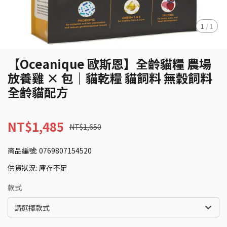
1
/
1
【Oceanique 歐斯恩】全齡貓糧 農場
放養雞 × 包｜貓乾糧 貓飼料 無穀飼料
全齡貓配方
NT$1,485
NT$1,650
商品編號:
0769807154520
供貨狀況:
庫存不足
款式
請選擇款式