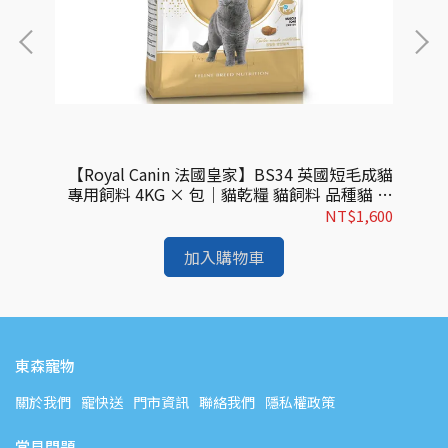
成貓飼
【Royal Canin 法國皇家】BS34 英國短毛成貓
【
飼料
專用飼料 4KG × 包｜貓乾糧 貓飼料 品種貓 皇
專
家貓飼料
494
NT$1,600
加入購物車
東森寵物
關於我們
寵快送
門市資訊
聯絡我們
隱私權政策
常見問題