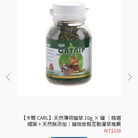
鰹魚口
【卡爾 CARL】天然薄荷貓草 10g × 罐 ｜精選
捲心塊
細葉＋天然無添加｜貓咪放鬆互動灑草推薦
$99
NT$110