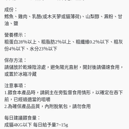
成份：
鱈魚、雞肉、乳酪(或木天蓼或貓薄荷)、山梨醇、澱粉、甘
油、鹽
營養標示：
粗蛋白28％以上、粗脂肪2％以上、粗纖維0.2％以下、粗灰
份4％以下、水分23％以下
保存方法：
請儲放於乾燥陰涼處，避免陽光直射，開封後請儘速食用，
或置於冰箱冷藏
注意事項：
1.餵食本產品時，請飼主在旁監督食用情形，以確定在吞下
前，已經過適當的咀嚼
2.為確保產品品質，內附脫氧包，請勿食用
每日建議餵食量：
成貓4KG以下 每日給予量7~15g