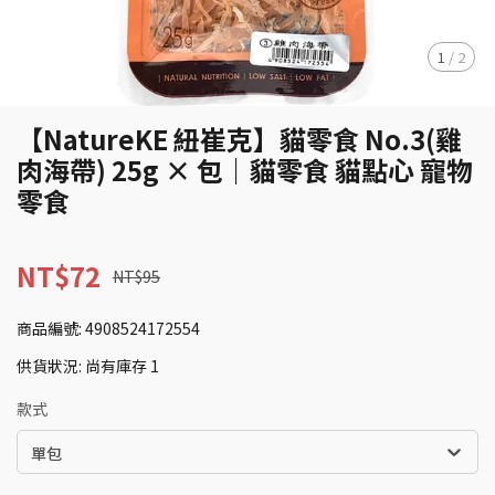
1
/
2
【NatureKE 紐崔克】貓零食 No.3(雞
肉海帶) 25g × 包｜貓零食 貓點心 寵物
零食
NT$72
NT$95
商品編號:
4908524172554
供貨狀況:
尚有庫存 1
款式
單包