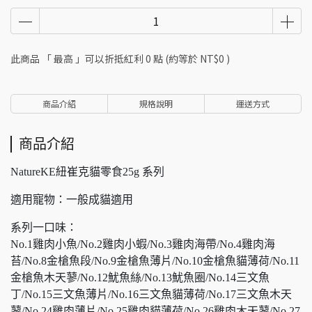
此商品 「 最高 」可以折抵紅利
0
點 (約等於
NT$0
)
商品介紹
規格說明
運送方式
商品介紹
NatureKE紐崔克貓零食25g 系列
適用寵物：一般成貓適用
系列一口味：
No.1雞肉小魚/No.2雞肉小蝦/No.3雞肉海帶/No.4雞肉海
苔/No.8金槍魚段/No.9金槍魚薄片/No.10金槍魚貓薄荷/No.11
金槍魚木天蓼/No.12魷魚絲/No.13魷魚圈/No.14三文魚
丁/No.15三文魚薄片/No.16三文魚貓薄荷/No.17三文魚木天
蓼/No.24雞肉薄片/No.25雞肉貓薄荷/No.26雞肉木天蓼/No.27