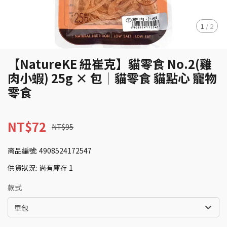
1
/
2
【NatureKE 紐崔克】貓零食 No.2(雞
肉小蝦) 25g × 包｜貓零食 貓點心 寵物
零食
NT$72
NT$95
商品編號:
4908524172547
供貨狀況:
尚有庫存 1
款式
單包