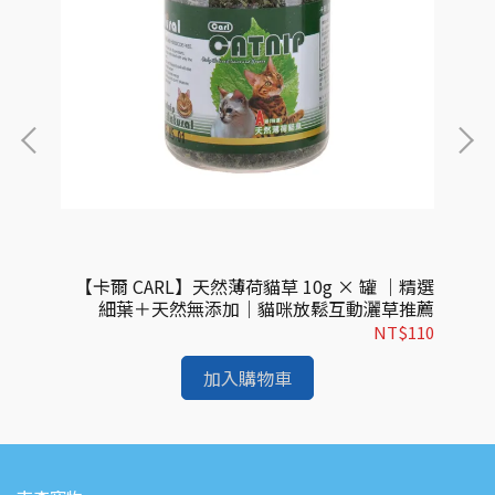
x3入
【卡爾 CARL】天然薄荷貓草 10g × 罐 ｜精選
餅乾
細葉＋天然無添加｜貓咪放鬆互動灑草推薦
$99
NT$110
加入購物車