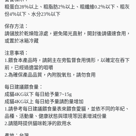
粗蛋白28％以上、粗脂肪2％以上、粗纖維0.2％以下、粗灰
份4％以下、水分23％以下
保存方法：
請儲放於乾燥陰涼處，避免陽光直射，開封後請儘速食用，
或置於冰箱冷藏
注意事項：
1.餵食本產品時，請飼主在旁監督食用情形，以確定在吞下
前，已經過適當的咀嚼
2.為確保產品品質，內附脫氧包，請勿食用
每日建議餵食量：
成貓4KG以下 每日給予量7~15g
成貓4KG以上 每日給予量請酌量增加
1.請參考每日建議餵食量表來餵食愛貓，並依不同的年紀、
品種、活動量、健康狀態與環境等因素增減份量
2.請隨時提供貓咪乾淨的飲用水
產地：台灣