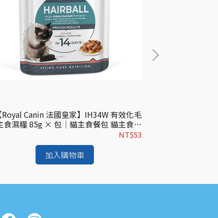
Royal Canin 法國皇家】IH34W 有效化毛
【Royal Can
主食濕糧 85g × 包｜貓主食餐包 貓主食罐
主食濕糧 85
皇家貓濕糧｜歐洲進口
NT$53
加入購物車