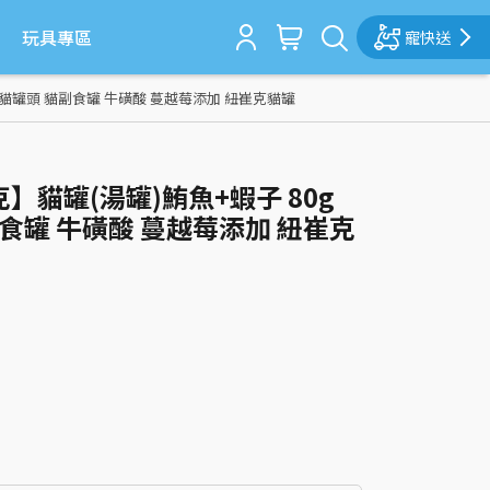
玩具專區
寵快送
 罐｜貓罐頭 貓副食罐 牛磺酸 蔓越莓添加 紐崔克貓罐
崔克】貓罐(湯罐)鮪魚+蝦子 80g
食罐 牛磺酸 蔓越莓添加 紐崔克