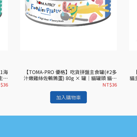
#1海
【TOMA-PRO 優格】吃貨拼盤主食罐(#2多
【
貓主食
汁嫩雞絲佐鵪鶉蛋) 80g × 罐｜貓罐頭 貓主
貓
專用
食罐 零穀主食罐 全齡貓適用
$36
NT$36
加入購物車