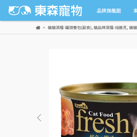
品牌旗艦館
貓貓濕糧-罐頭餐包(副食)
,
貓品牌濕糧-紐崔克
,
貓貓