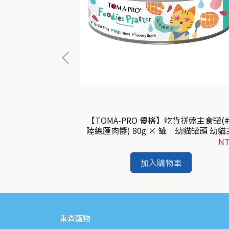
】S33W 腸胃保健貓
【TOMA-PRO 優格】吃貨拼盤主食罐(
主食餐包 貓主食罐
陸總匯肉醬) 80g × 罐｜幼貓罐頭 幼
貓濕糧｜歐洲進口
罐 零穀主食罐 幼貓
NT$53
NT
加入購物車
東森寵物