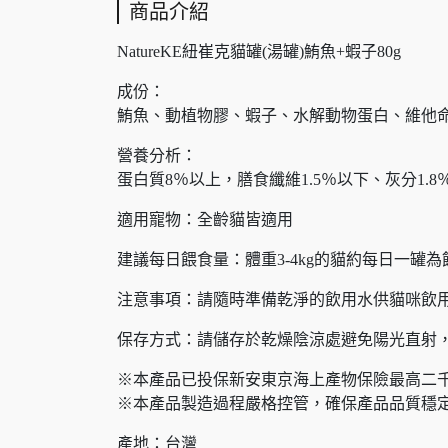
商品介紹
NatureKE紐崔克貓罐(湯罐)鮪魚+蝦子80g
成份：
鮪魚、動植物膠、蝦子、水解動物蛋白、維他
營養分析：
蛋白質8％以上，膳食纖維1.5％以下、灰分1.8
適用寵物：全齡貓皆適用
建議每日餵食量：體重3-4kg的貓約每日一罐
注意事項：請隨時準備乾淨的飲用水供貓咪飲
保存方式：請儲存於乾燥陰涼處避免陽光直射
※本產品已投保新安東京海上產物保險最高二
※本產品製造過程嚴格控管，確保產品品質穩
產地：台灣