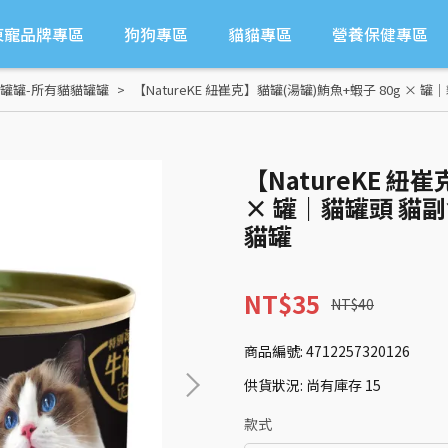
東寵品牌專區
狗狗專區
貓貓專區
營養保健專區
罐罐-所有貓貓罐罐
【NatureKE 紐崔克】貓罐(湯罐)鮪魚+蝦子 80g ×
【NatureKE 紐
× 罐｜貓罐頭 貓副
貓罐
NT$35
NT$40
商品編號:
4712257320126
供貨狀況:
尚有庫存 15
款式