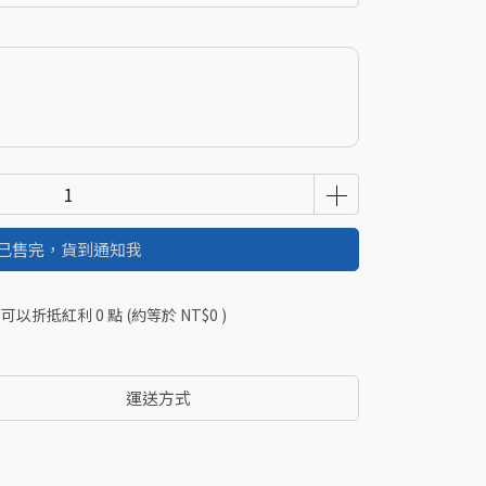
已售完，貨到通知我
 」可以折抵紅利
0
點 (約等於
NT$0
)
運送方式