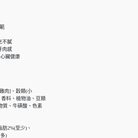
規範
吃不膩
牙肉感
及心臟健康
雞肉]、穀類(小
、香料、植物油、豆類
礦物質、牛磺酸、色素
脂肪2%(至少)、
多)