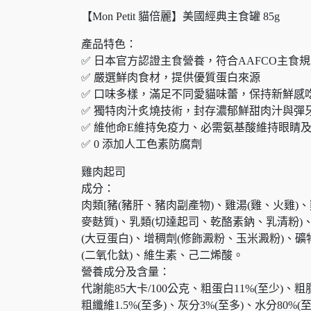
【Mon Petit 貓倍麗】美國經典主食罐 85g
產品特色：
✅ 日本官方認證主食營養，符合AAFCO主食
✅ 嚴選鮮肉食材，提供優質蛋白來源
✅ 口味多樣，滿足不同愛貓味蕾，保持新鮮感
✅ 獨特肉汁炙燒技術，封存濃郁鮮甜肉汁與彈
✅ 維他命E維持免疫力、必需氨基酸維持眼睛
✅ 0 添加人工色素防腐劑
雞肉起司
成分：
肉類[豬(豬肝、豬肉副產物)、雞湯(雞、火雞)、
麥麩質)、乳類(切達起司、乾酪素鈉、乳清粉)
(大豆蛋白)、增稠劑(修飾澱粉、玉米澱粉)、
(二氧化鈦)、維生素、己二烯酸。
營養成分及含量：
代謝能85大卡/100公克、粗蛋白11%(至少)、粗
粗纖維1.5%(至多)、灰分3%(至多)、水分80%(至