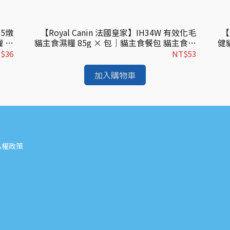
#5燉
【Royal Canin 法國皇家】IH34W 有效化毛
【
罐 零
貓主食濕糧 85g × 包｜貓主食餐包 貓主食罐
健
適用
皇家貓濕糧｜歐洲進口
$36
NT$53
加入購物車
私權政策