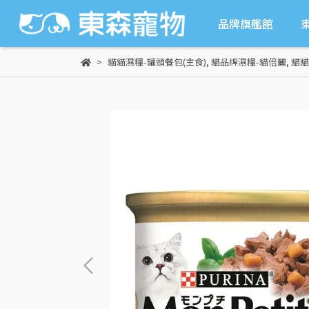
品牌旗艦館
貓貓濕糧-罐頭餐包(主食)
,
貓品牌濕糧-貓倍麗
,
貓貓