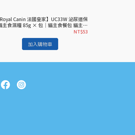
Royal Canin 法國皇家】UC33W 泌尿道保
【Royal Ca
貓主食濕糧 85g × 包｜貓主食餐包 貓主食
食濕糧 85g 
罐 皇家貓濕糧｜歐洲進口
NT$53
加入購物車