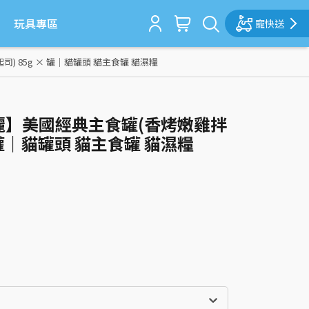
玩具專區
寵快送
司) 85g × 罐｜貓罐頭 貓主食罐 貓濕糧
貓倍麗】美國經典主食罐(香烤嫩雞拌
× 罐｜貓罐頭 貓主食罐 貓濕糧