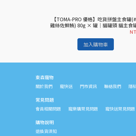
】HS33W 亮毛貓主
【TOMA-PRO 優格】吃貨拼盤主食罐(
食餐包 貓主食罐 皇
雞絲佐鮮鮪) 80g × 罐｜貓罐頭 貓主食
貓濕糧｜歐洲進口
穀主食罐 全齡貓
NT$53
NT
加入購物車
東森寵物
關於我們
寵快送
門市資訊
聯絡我們
隱
常見問題
會員相關問題
寵樂購常見問題
寵快送常見問題
購物說明
退換貨須知