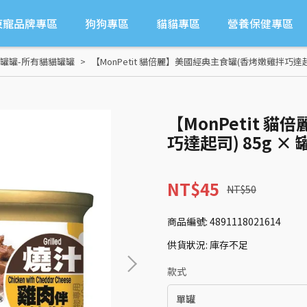
東寵品牌專區
狗狗專區
貓貓專區
營養保健專區
罐罐-所有貓貓罐罐
【MonPetit 貓倍麗】美國經典主食罐(香烤嫩雞拌巧達起
【MonPetit 
巧達起司) 85g 
NT$45
NT$50
商品編號:
4891118021614
供貨狀況:
庫存不足
款式