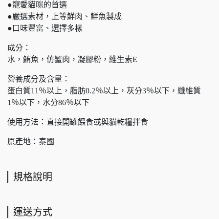
●寵愛貓咪的首選
●嚴選素材，上等鮮肉、鮮魚製成
●口味豐富、選擇多樣
成分：
水，鮪魚，仿蟹肉，凝膠粉，維生素E
營養成分及含量：
蛋白質11％以上，脂肪0.2％以上，灰分3％以下，纖維質
1％以下，水分86％以下
使用方法：直接開罐餵食或與貓乾糧拌食
原產地：泰國
規格說明
運送方式