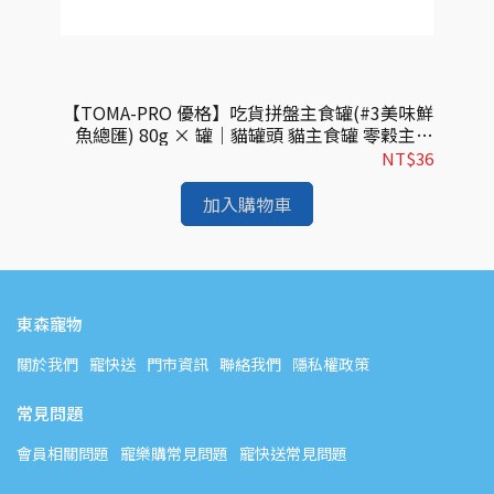
主食濕
【TOMA-PRO 優格】吃貨拼盤主食罐(#3美味鮮
濕糧
魚總匯) 80g × 罐｜貓罐頭 貓主食罐 零穀主食
貓
進口
罐 全齡貓適用
$53
NT$36
加入購物車
東森寵物
關於我們
寵快送
門市資訊
聯絡我們
隱私權政策
常見問題
會員相關問題
寵樂購常見問題
寵快送常見問題