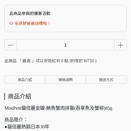
此商品參與的優惠活動
🐶 毛孩替爸爸送禮啦！
此商品 「 最高 」可以折抵紅利
0
點 (約等於
NT$0
)
商品介紹
規格說明
運送方式
商品介紹
MonPetit貓倍麗金罐-鮪魚蟹肉拼盤(吞拿魚及蟹柳)85g
商品簡介：
●貓倍麗熱銷日本30年