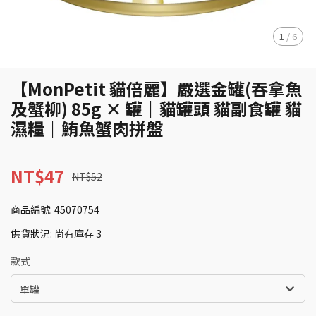
1
/
6
【MonPetit 貓倍麗】嚴選金罐(吞拿魚
及蟹柳) 85g × 罐｜貓罐頭 貓副食罐 貓
濕糧｜鮪魚蟹肉拼盤
NT$47
NT$52
商品編號:
45070754
供貨狀況:
尚有庫存 3
款式
單罐