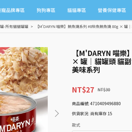
東寵品牌專區
狗狗專區
貓貓專區
營養保健專區
罐-所有貓貓罐罐
【M'DARYN 喵樂】鮪魚燒系列 #8柴魚鮪魚燒 80g ×
【M'DARYN 喵樂
× 罐｜貓罐頭 貓
美味系列
NT$27
NT$30
商品編號:
4710409496880
供貨狀況:
尚有庫存 15
款式