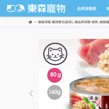
品牌旗艦館
貓貓濕糧-罐頭餐包(副食)
,
貓品牌濕糧-喵樂
,
貓貓罐