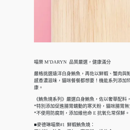
喵樂 M’DARYN 品質嚴選，健康滿分
嚴格挑選遠洋白身鮪魚，再佐以鮮蝦、蟹肉與
感香濃滋味，貓咪餐餐都想要！機能系列添加
康。
《鮪魚燒系列》嚴選白身鮪魚，佐以奢華配料
*特別添加促進腸胃蠕動的寒天粉，貓咪腸胃
*不使用防腐劑，添加維他命 E 抗氧化常保鮮
■麥德琳喵樂#1 鮮蝦鮪魚燒：