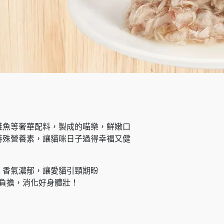
鮭魚等奢華配料，製成的喵樂，鮮嫩口
特殊營養素，讓貓咪日子過得幸福又健
，香氣濃郁，讓愛貓引頸期盼
無負擔，消化好身體壯！
。