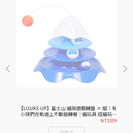
然逗
【LUUKS UP】富士山 貓咪遊戲轉盤 × 組｜有
【
貓玩
小球們在軌道上不斷旋轉著｜貓玩具 逗貓玩具
球
玩具
遊戲轉盤 寵物玩具
105
NT$359
已售完