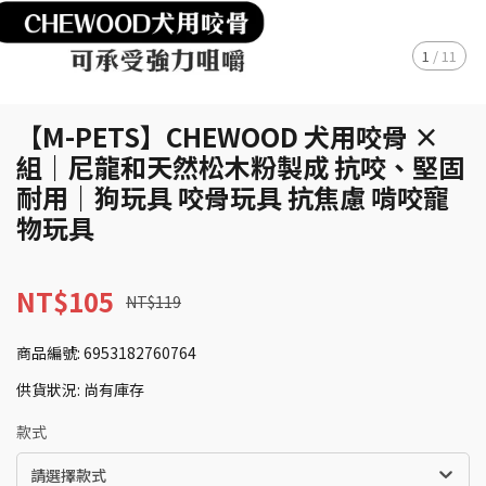
1
/
11
【M-PETS】CHEWOOD 犬用咬骨 ×
組｜尼龍和天然松木粉製成 抗咬、堅固
耐用｜狗玩具 咬骨玩具 抗焦慮 啃咬寵
物玩具
NT$105
NT$119
商品編號:
6953182760764
供貨狀況:
尚有庫存
款式
請選擇款式