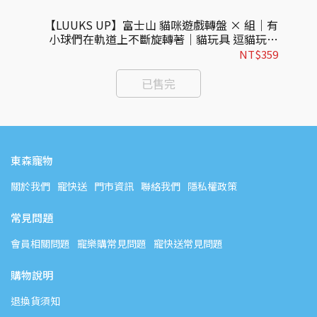
然逗
【LUUKS UP】富士山 貓咪遊戲轉盤 × 組｜有
【
貓玩
小球們在軌道上不斷旋轉著｜貓玩具 逗貓玩具
球
玩具
遊戲轉盤 寵物玩具
105
NT$359
已售完
東森寵物
關於我們
寵快送
門市資訊
聯絡我們
隱私權政策
常見問題
會員相關問題
寵樂購常見問題
寵快送常見問題
購物說明
退換貨須知