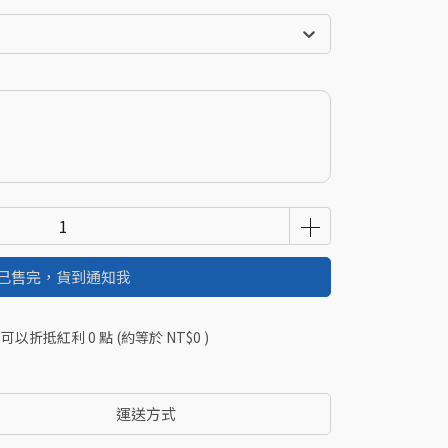
已售完，貨到通知我
 」可以折抵紅利
0
點 (約等於
NT$0
)
運送方式