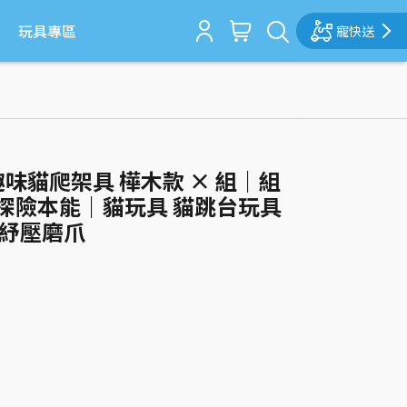
玩具專區
寵快送
趣味貓爬架具 樺木款 × 組｜組
探險本能｜貓玩具 貓跳台玩具
 紓壓磨爪