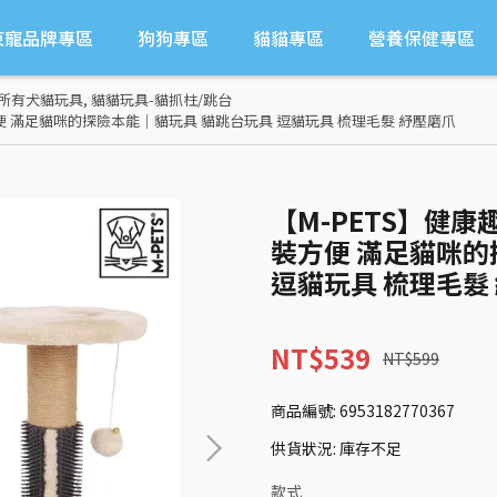
東寵品牌專區
狗狗專區
貓貓專區
營養保健專區
-所有犬貓玩具
,
貓貓玩具-貓抓柱/跳台
方便 滿足貓咪的探險本能｜貓玩具 貓跳台玩具 逗貓玩具 梳理毛髮 紓壓磨爪
【M-PETS】健康
裝方便 滿足貓咪的
逗貓玩具 梳理毛髮
NT$539
NT$599
商品編號:
6953182770367
供貨狀況:
庫存不足
款式