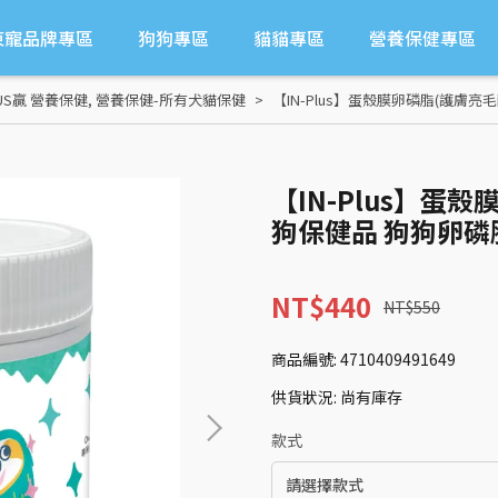
東寵品牌專區
狗狗專區
貓貓專區
營養保健專區
US贏 營養保健
,
營養保健-所有犬貓保健
【IN-Plus】蛋殼膜卵磷脂(護膚亮
【IN-Plus】蛋
狗保健品 狗狗卵磷
NT$440
NT$550
商品編號:
4710409491649
供貨狀況:
尚有庫存
款式