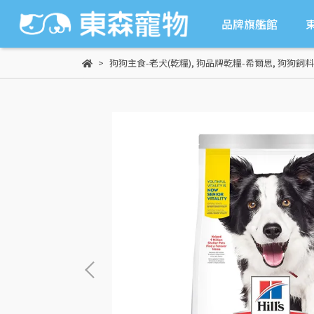
品牌旗艦館
狗狗主食-老犬(乾糧)
,
狗品牌乾糧-希爾思
,
狗狗飼料