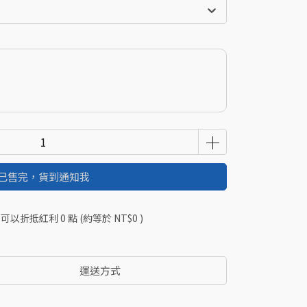
已售完，貨到通知我
 」可以折抵紅利
0
點 (約等於
NT$0
)
運送方式