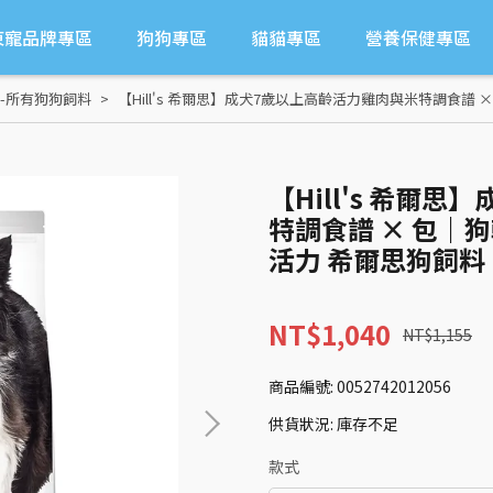
東寵品牌專區
狗狗專區
貓貓專區
營養保健專區
-所有狗狗飼料
【Hill's 希爾思】成犬7歲以上高齡活力雞肉與米特調食譜 
【Hill's 希爾
特調食譜 × 包｜狗
活力 希爾思狗飼料
NT$1,040
NT$1,155
商品編號:
0052742012056
供貨狀況:
庫存不足
款式