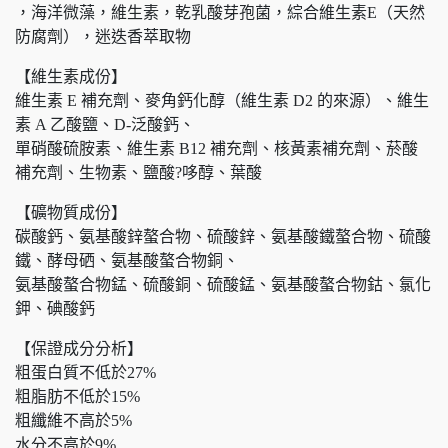
，海洋微藻，維生素，乾乳酸芽孢菌，綜合維生素E（天然
防腐劑），迷迭香萃取物
【維生素成份】
維生素 E 補充劑、麥角鈣化醇（維生素 D2 的來源）、維生
素 A 乙酸鹽、D-泛酸鈣、
單硝酸硫胺素、維生素 B12 補充劑、核黃素補充劑、菸酸
補充劑、生物素、鹽酸?哆醇、葉酸
【礦物質成份】
碳酸鈣、氨基酸鋅螯合物、硫酸鋅、氨基酸鐵螯合物、硫酸
鐵、酵母硒、氨基酸螯合物銅、
氨基酸螯合物錳、硫酸銅、硫酸錳、氨基酸螯合物鈷、氯化
鉀、碘酸鈣
【保證成分分析】
粗蛋白質不低於27%
粗脂肪不低於15%
粗纖維不高於5%
水分不高於9%