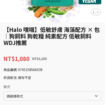
1
/
6
【Halo 嘿囉】低敏舒膚 海藻配方 × 包
｜狗飼料 狗乾糧 純素配方 低敏飼料
WDJ推薦
NT$1,080
NT$1,200
商品編號:
0745158566038
供貨狀況:
庫存不足
款式
請選擇款式