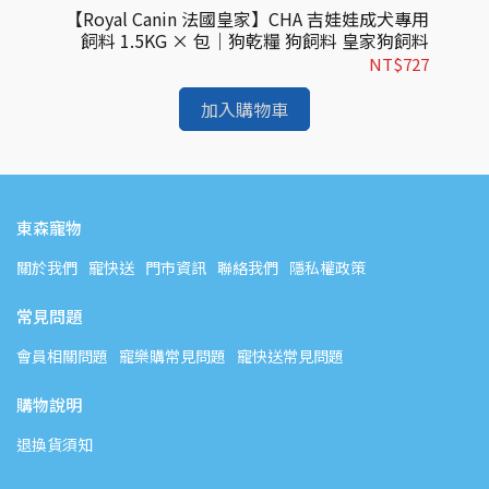
專用飼
【Royal Canin 法國皇家】CHA 吉娃娃成犬專用
【
皇家狗
飼料 1.5KG × 包｜狗乾糧 狗飼料 皇家狗飼料
飼料
409
NT$727
加入購物車
東森寵物
關於我們
寵快送
門市資訊
聯絡我們
隱私權政策
常見問題
會員相關問題
寵樂購常見問題
寵快送常見問題
購物說明
退換貨須知