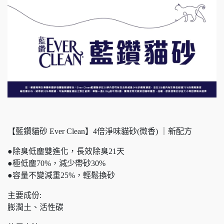
【藍鑽貓砂 Ever Clean】4倍淨味貓砂(微香) ｜新配方
●除臭低塵雙進化，長效除臭21天
●極低塵70%，減少帶砂30%
●容量不變減重25%，輕鬆換砂
主要成份:
膨潤土、活性碳