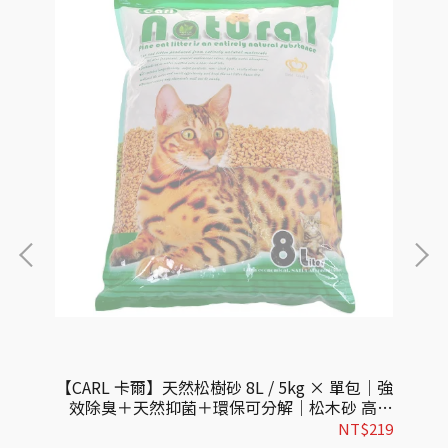
g ×
【CARL 卡爾】天然松樹砂 8L / 5kg × 單包｜強
【
維砂
效除臭＋天然抑菌＋環保可分解｜松木砂 高效
吸收貓砂推薦
325
NT$219