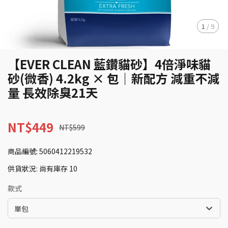
1
/
9
【EVER CLEAN 藍鑽貓砂】4倍淨味貓
砂(微香) 4.2kg × 包｜新配方 減重不減
量 長效除臭21天
NT$449
NT$599
商品編號:
5060412219532
供貨狀況:
尚有庫存 10
款式
單包