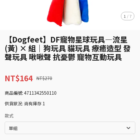
1
/
7
【Dogfeet】DF寵物星球玩具—流星
(黃) × 組｜狗玩具 貓玩具 療癒造型 發
聲玩具 啾啾聲 抗憂鬱 寵物互動玩具
NT$164
NT$270
商品編號:
4711342550110
供貨狀況:
尚有庫存 1
款式
單組