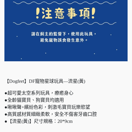
【Dogfeet】DF寵物星球玩具—流星(黃)
●超可愛太空系列玩具，療癒身心
●全齡貓寶貝、狗寶貝均適用
●啾啾聲+繽紛色彩，刺激毛寶貝玩樂慾望
●高質感材質細緻柔軟，安全不傷害牙齒口腔
●【流星(黃)】尺寸規格：20*9cm