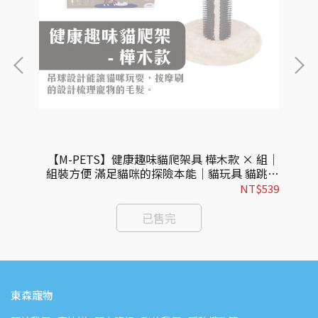
斯 ×
【M-PETS】健康趣味貓爬架具 樺木款 × 組｜
【
啃咬
組裝方便 滿足貓咪的探險本能｜貓玩具 貓跳台
玩具
玩具 逗貓玩具 梳理毛髮 紓壓磨爪
219
NT$539
已售完
東森寵物