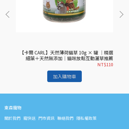
魚+干
【卡爾 CARL】天然薄荷貓草 10g × 罐 ｜精選
肉泥捲
細葉＋天然無添加｜貓咪放鬆互動灑草推薦
心塊
$99
NT$110
加入購物車
東森寵物
關於我們
寵快送
門市資訊
聯絡我們
隱私權政策