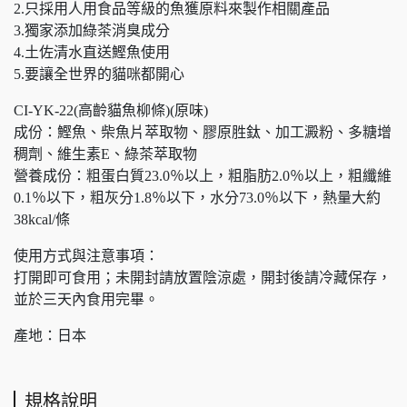
2.只採用人用食品等級的魚獲原料來製作相關產品
3.獨家添加綠茶消臭成分
4.土佐清水直送鰹魚使用
5.要讓全世界的貓咪都開心
CI-YK-22(高齡貓魚柳條)(原味)
成份：鰹魚、柴魚片萃取物、膠原胜鈦、加工澱粉、多糖增
稠劑、維生素E、綠茶萃取物
營養成份：粗蛋白質23.0％以上，粗脂肪2.0％以上，粗纖維
0.1％以下，粗灰分1.8％以下，水分73.0％以下，熱量大約
38kcal/條
使用方式與注意事項：
打開即可食用；未開封請放置陰涼處，開封後請冷藏保存，
並於三天內食用完畢。
產地：日本
規格說明