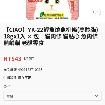
1
/
1
【CIAO】YK-22鰹魚燒魚柳條(高齡貓)
18gx1入 × 包｜貓肉條 貓點心 魚肉條
熟齡貓 老貓零食
NT$43
NT$57
商品編號:
4901133710315
供貨狀況:
庫存不足
款式
單包