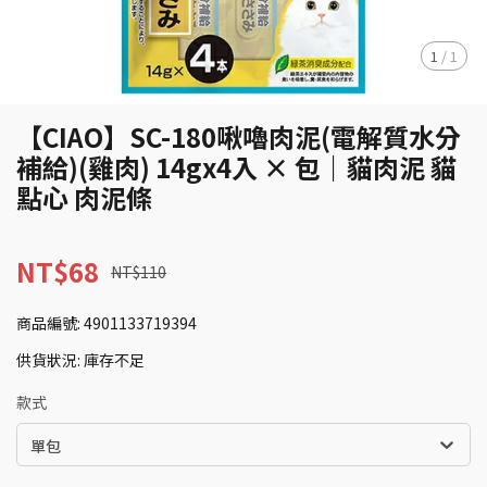
1
/
1
【CIAO】SC-180啾嚕肉泥(電解質水分
補給)(雞肉) 14gx4入 × 包｜貓肉泥 貓
點心 肉泥條
NT$68
NT$110
商品編號:
4901133719394
供貨狀況:
庫存不足
款式
單包