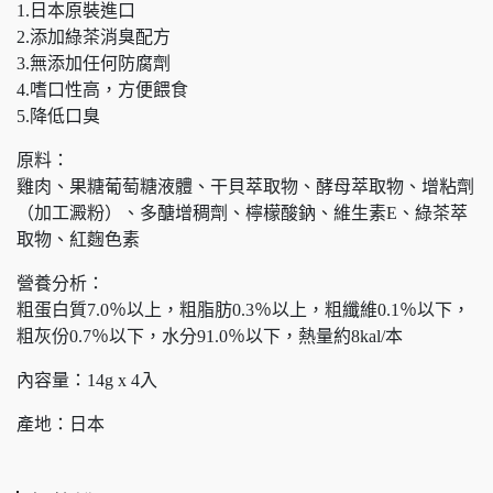
1.日本原裝進口
2.添加綠茶消臭配方
3.無添加任何防腐劑
4.嗜口性高，方便餵食
5.降低口臭
原料：
雞肉、果糖葡萄糖液體、干貝萃取物、酵母萃取物、增粘劑
（加工澱粉）、多醣增稠劑、檸檬酸鈉、維生素E、綠茶萃
取物、紅麴色素
營養分析：
粗蛋白質7.0％以上，粗脂肪0.3％以上，粗纖維0.1％以下，
粗灰份0.7％以下，水分91.0％以下，熱量約8kal/本
內容量：14g x 4入
產地：日本