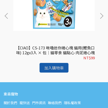
湯味)
【CIAO】CS-173 啾嚕迷你捲心塊 貓用(鰹魚口
魚肉條
味) 12gx3入 × 包｜貓零食 貓點心 肉泥捲心塊
$43
NT$99
加入購物車
東森寵物
關於我們
寵快送
門市資訊
聯絡我們
隱私權政策