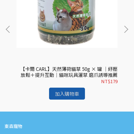
x3入
【卡爾 CARL】天然薄荷貓草 50g × 罐 ｜紓壓
【
餅乾
放鬆＋提升互動｜貓咪玩具灑草 磨爪誘導推薦
貝
$99
NT$179
加入購物車
東森寵物