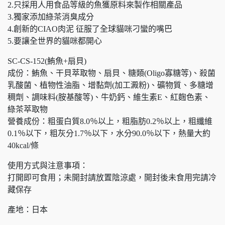
2.只採用人用食品等級的魚獲原料來製作相關產品
3.獨家添加綠茶消臭成分
4.創新的CIAO肉泥 征服了全球貓咪刁蠻的嘴巴
5.要讓全世界的貓咪都開心
SC-CS-152(鮪魚+扇貝)
成份：鮪魚、干貝萃取物、扇貝、糖類(Oligo寡糖等)、殺菌
乳酸菌、植物性油脂、增黏劑(加工澱粉)、礦物質、多糖增
稠劑、調味料(胺基酸等)、牛奶鈣、維生素E、紅麴色素、
綠茶萃取物
營養成份：粗蛋白質8.0％以上，粗脂肪0.2％以上，粗纖維
0.1％以下，粗灰分1.7％以下，水分90.0％以下，熱量大約
40kcal/條
使用方式與注意事項：
打開即可食用；未開封請放置陰涼處，開封後未食用完請冷
藏保存
產地：日本