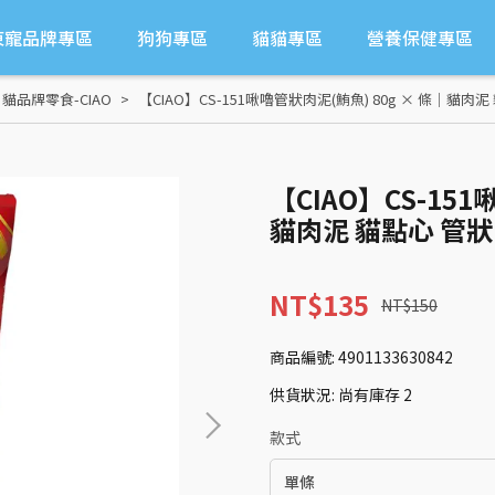
東寵品牌專區
狗狗專區
貓貓專區
營養保健專區
,
貓品牌零食-CIAO
【CIAO】CS-151啾嚕管狀肉泥(鮪魚) 80g × 條｜貓
【CIAO】CS-151
貓肉泥 貓點心 管
NT$135
NT$150
商品編號:
4901133630842
供貨狀況:
尚有庫存 2
款式