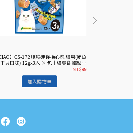
CIAO】CS-172 啾嚕迷你捲心塊 貓用(鮪魚
【CIAO】CS-
+干貝口味) 12gx3入 × 包｜貓零食 貓點心
口味) 12gx3
肉泥捲心塊
NT$99
加入購物車