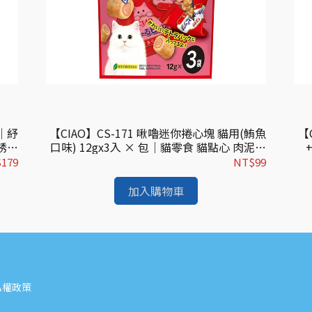
 ｜紓
【CIAO】CS-171 啾嚕迷你捲心塊 貓用(鮪魚
【
誘導
口味) 12gx3入 × 包｜貓零食 貓點心 肉泥捲
推薦
心塊
179
NT$99
加入購物車
私權政策