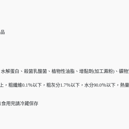
產品
取物、水解蛋白、殺菌乳酸菌、植物性油脂、增黏劑(加工澱粉)、礦
，粗纖維0.1％以下，粗灰分1.7％以下，水分90.0％以下，熱量大約
未食用完請冷藏保存