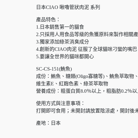
日本CIAO 啾嚕管狀肉泥 系列
產品特色：
1.日本銷售第一的貓食
2.只採用人用食品等級的魚獲原料來製作相關
3.獨家添加綠茶消臭成分
4.創新的CIAO肉泥 征服了全球貓咪刁蠻的嘴巴
5.要讓全世界的貓咪都開心
SC-CS-151(鮪魚)
成份：鮪魚、糖類(Oligo寡糖等)、鮪魚萃
維生素E、紅麴色素、綠茶萃取物
營養成份：粗蛋白質8.0％以上，粗脂肪0.2％以上
使用方式與注意事項：
打開即可食用；未開封請放置陰涼處，開封後
產地：日本