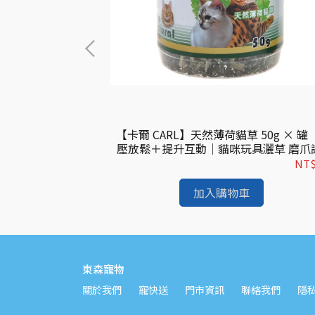
你捲心塊 貓用(鰹魚
【卡爾 CARL】天然薄荷貓草 50g × 罐
零食 貓點心 肉泥捲
壓放鬆＋提升互動｜貓咪玩具灑草 磨爪
心塊
NT$99
NT$
加入購物車
東森寵物
關於我們
寵快送
門市資訊
聯絡我們
隱