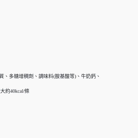
物質、多糖增稠劑、調味料(胺基酸等)、牛奶鈣、
40kcal/條