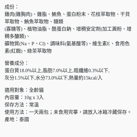
成份：
雞肉(雞胸肉)、雞脂、鮪魚、蛋白粉末、花枝萃取物、干貝
萃取物、鮪魚萃取物、糖類
(寡糖等)、植物油脂、酪蛋白鈉、增稠安定劑(加工澱粉、增
稠多醣類)、
礦物質(Na、P、Cl)、調味料(氨基酸等)、維生素E、食用色
素(紅麴)、綠茶萃取物
營養成分：
蛋白質18.0%以上,脂肪7.0%以上,粗纖維0.3%以下,
灰分1.5%以下,水分73.0%以下,熱量約15kcal/入
適用對象：全齡貓
內容量：10g x 3入
保存方法：常溫
使用方法：一天兩包；未食用完畢，請放入冰箱冷藏保存。
產地：泰國