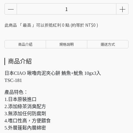
此商品 「 最高 」可以折抵紅利
0
點 (約等於
NT$0
)
商品介紹
規格說明
運送方式
商品介紹
日本CIAO 啾嚕肉泥夾心餅 鮪魚+魷魚 10gx3入
TSC-181
產品特色：
1.日本原裝進口
2.添加綠茶消臭配方
3.無添加任何防腐劑
4.嗜口性高，方便餵食
5.外層蓬鬆內層綿密