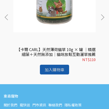
gx1
【卡爾 CARL】天然薄荷貓草 10g × 罐 ｜精選
【
肉條
細葉＋天然無添加｜貓咪放鬆互動灑草推薦
味
$43
NT$110
加入購物車
東森寵物
關於我們
寵快送
門市資訊
聯絡我們
隱私權政策