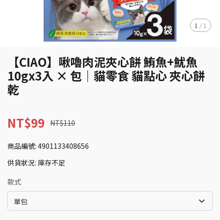
1
/
1
【CIAO】啾嚕肉泥夾心餅 鮪魚+魷魚
10gx3入 × 包｜貓零食 貓點心 夾心餅
乾
NT$99
NT$110
商品編號:
4901133408656
供貨狀況:
庫存不足
款式
單包