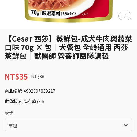
1
/
7
【Cesar 西莎】蒸鮮包-成犬牛肉與蔬菜
口味 70g × 包｜犬餐包 全齡適用 西莎
蒸鮮包｜獸醫師 營養師團隊調製
NT$35
NT$36
商品編號:
4902397839217
供貨狀況:
尚有庫存 5
款式
單包