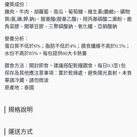
優質成份：
雞肉、牛肉、胡蘿蔔、南瓜、葡萄糖、維生素(膽鹼)、礦物
質(氯,碘,鉀,鈉)、胺基酸(胺基乙酸)、羥丙基磷酸二澱粉、鹿
角菜膠、關華豆膠、三聚磷酸鈉、氧化鐵、亞硝酸鈉
營養分析：
蛋白質不低於6%；脂肪不低於4%；膳食纖維不高於0.5%；
水份不高於85%。每包提供60大卡熱量
餵食方法：開封即食，建議搭配乾糧餵食，每日0.3至1包
保存及其他應注意事項：置於乾燥處，避免陽光直射。未食
畢請冷藏，請勿微波
原產地：泰國
規格說明
運送方式