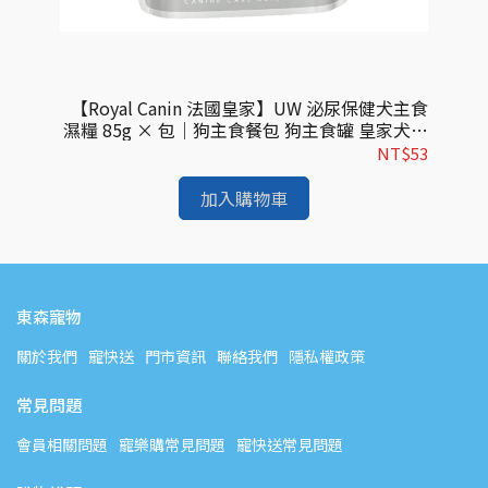
食濕糧
【Royal Canin 法國皇家】UW 泌尿保健犬主食
【
糧｜
濕糧 85g × 包｜狗主食餐包 狗主食罐 皇家犬濕
8
進口
糧｜歐洲進口
$53
NT$53
加入購物車
東森寵物
關於我們
寵快送
門市資訊
聯絡我們
隱私權政策
常見問題
會員相關問題
寵樂購常見問題
寵快送常見問題