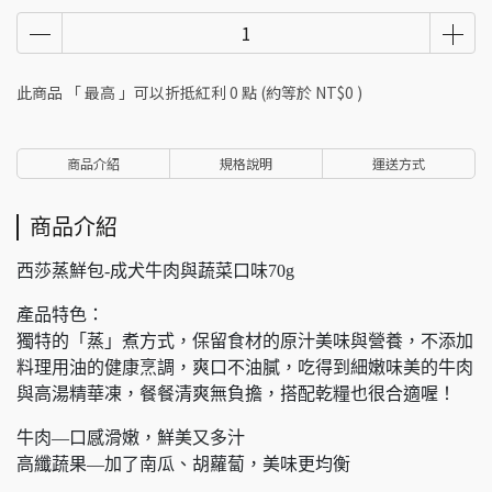
此商品 「 最高 」可以折抵紅利
0
點 (約等於
NT$0
)
商品介紹
規格說明
運送方式
商品介紹
西莎蒸鮮包-成犬牛肉與蔬菜口味70g
產品特色：
獨特的「蒸」煮方式，保留食材的原汁美味與營養，不添加
料理用油的健康烹調，爽口不油膩，吃得到細嫩味美的牛肉
與高湯精華凍，餐餐清爽無負擔，搭配乾糧也很合適喔！
牛肉—口感滑嫩，鮮美又多汁
高纖蔬果—加了南瓜、胡蘿蔔，美味更均衡