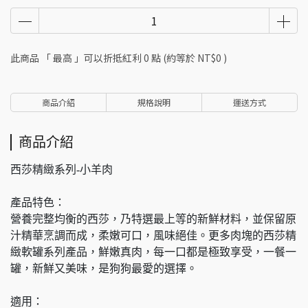
此商品 「 最高 」可以折抵紅利
0
點 (約等於
NT$0
)
商品介紹
規格說明
運送方式
商品介紹
西莎精緻系列-小羊肉
產品特色：
營養完整均衡的西莎，乃特選最上等的新鮮材料，並保留原
汁精華烹調而成，柔嫩可口，風味絕佳。更多肉塊的西莎精
緻軟罐系列產品，鮮嫩真肉，每一口都是極致享受，一餐一
罐，新鮮又美味，是狗狗最愛的選擇。
適用：