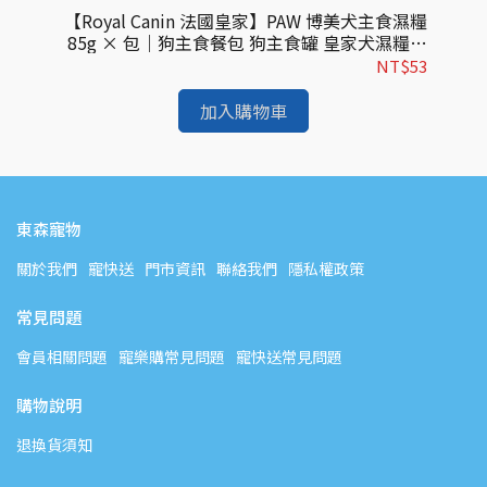
老犬主
【Royal Canin 法國皇家】PAW 博美犬主食濕糧
【R
熟齡
85g × 包｜狗主食餐包 狗主食罐 皇家犬濕糧｜
8
進口
歐洲進口
$53
NT$53
加入購物車
東森寵物
關於我們
寵快送
門市資訊
聯絡我們
隱私權政策
常見問題
會員相關問題
寵樂購常見問題
寵快送常見問題
購物說明
退換貨須知