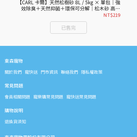
g ×
【CARL 卡爾】天然松樹砂 8L / 5kg × 單包｜強
【
維砂
效除臭＋天然抑菌＋環保可分解｜松木砂 高效
吸收貓砂推薦
325
NT$219
已售完
東森寵物
關於我們
寵快送
門市資訊
聯絡我們
隱私權政策
常見問題
會員相關問題
寵樂購常見問題
寵快送常見問題
購物說明
退換貨須知