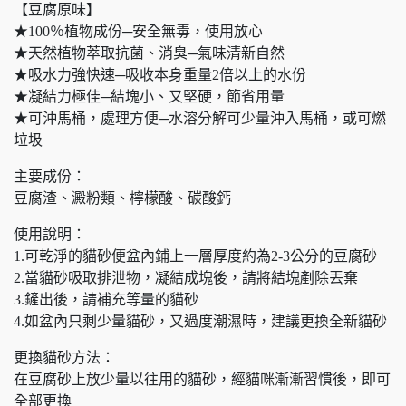
【豆腐原味】
★100％植物成份─安全無毒，使用放心
★天然植物萃取抗菌、消臭─氣味清新自然
★吸水力強快速─吸收本身重量2倍以上的水份
★凝結力極佳─結塊小、又堅硬，節省用量
★可沖馬桶，處理方便─水溶分解可少量沖入馬桶，或可燃
垃圾
主要成份：
豆腐渣、澱粉類、檸檬酸、碳酸鈣
使用說明：
1.可乾淨的貓砂便盆內鋪上一層厚度約為2-3公分的豆腐砂
2.當貓砂吸取排泄物，凝結成塊後，請將結塊剷除丟棄
3.鏟出後，請補充等量的貓砂
4.如盆內只剩少量貓砂，又過度潮濕時，建議更換全新貓砂
更換貓砂方法：
在豆腐砂上放少量以往用的貓砂，經貓咪漸漸習慣後，即可
全部更換