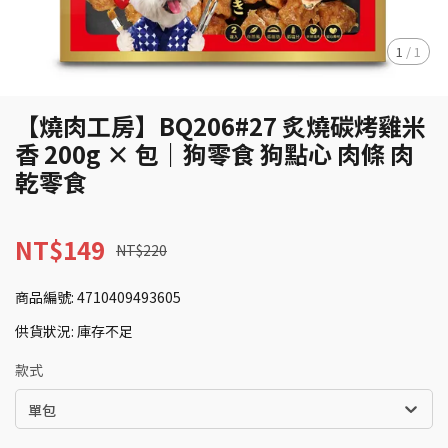
1
/
1
【燒肉工房】BQ206#27 炙燒碳烤雞米
香 200g × 包｜狗零食 狗點心 肉條 肉
乾零食
NT$149
NT$220
商品編號:
4710409493605
供貨狀況:
庫存不足
款式
單包