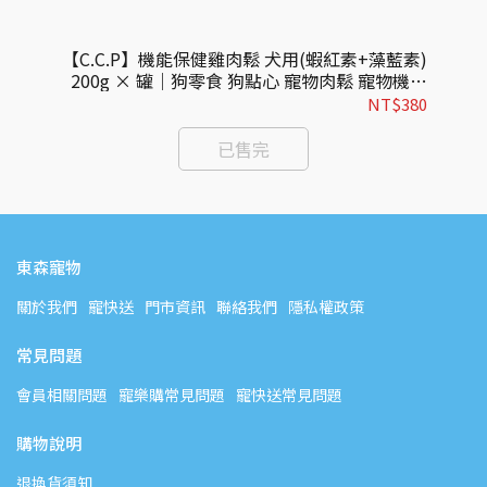
(雞
【C.C.P】機能保健雞肉鬆 犬用(蝦紅素+藻藍素)
裝 奧
200g × 罐｜狗零食 狗點心 寵物肉鬆 寵物機能
骨)
牙骨
零食 膚毛保健
108
NT$380
已售完
東森寵物
關於我們
寵快送
門市資訊
聯絡我們
隱私權政策
常見問題
會員相關問題
寵樂購常見問題
寵快送常見問題
購物說明
退換貨須知