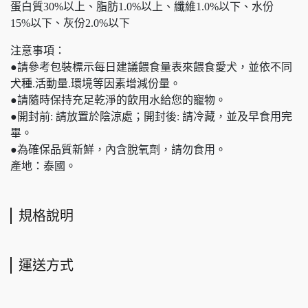
蛋白質30%以上、脂肪1.0%以上、纖維1.0%以下、水份
15%以下、灰份2.0%以下
注意事項：
●請參考包裝標示每日建議餵食量表來餵食愛犬，並依不同
犬種.活動量.環境等因素增減份量。
●請隨時保持充足乾淨的飲用水給您的寵物。
●開封前: 請放置於陰涼處；開封後: 請冷藏，並及早食用完
畢。
●為確保品質新鮮，內含脫氧劑，請勿食用。
產地：泰國。
規格說明
運送方式