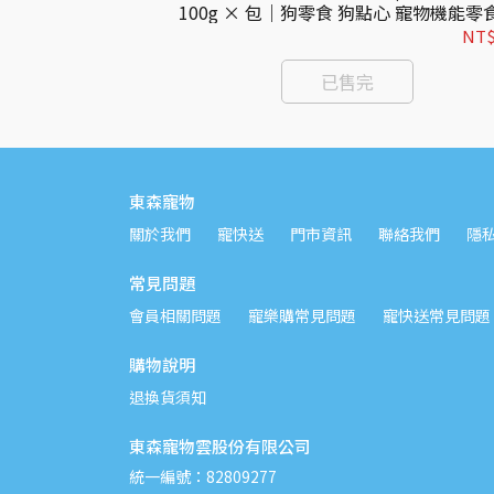
食 狗點心 肉乾零食
100g × 包｜狗零食 狗點心 寵物機能零
毛
NT$199
NT$
已售完
東森寵物
關於我們
寵快送
門市資訊
聯絡我們
隱
常見問題
會員相關問題
寵樂購常見問題
寵快送常見問題
購物說明
退換貨須知
東森寵物雲股份有限公司
統一編號：82809277