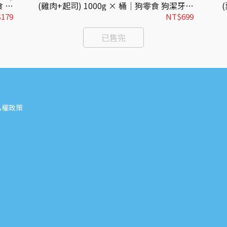
食 膚
(雞肉+起司) 1000g × 桶｜狗零食 狗潔牙骨
保健
桶裝 家庭號 奧力棒潔牙骨
179
NT$699
已售完
私權政策