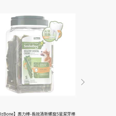
OzBone】奧力棒-長效清新螺旋5星潔牙棒
【OzBone】