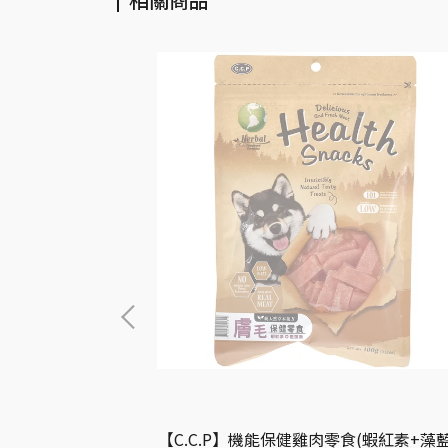
No.16-香濃鴨里
【C.C.P】機能保健雞肉零食(蝦紅素+藻藍