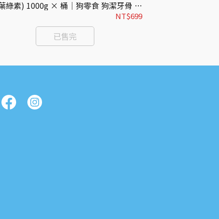
(葉綠素) 1000g × 桶｜狗零食 狗潔牙骨 桶
肌 150g
裝 家庭號 奧力棒潔牙骨
NT$699
已售完