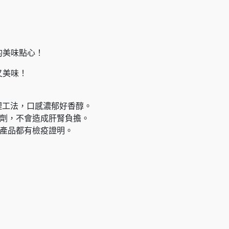
的美味點心！
又美味！
理工法，口感濃郁好香醇。
腐劑，不會造成肝腎負擔。
批產品都有檢疫證明。