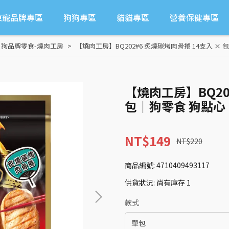
東寵品牌專區
狗狗專區
貓貓專區
營養保健專區
,
狗品牌零食-燒肉工房
【燒肉工房】BQ202#6 炙燒碳烤肉骨捲 14支入 ×
【燒肉工房】BQ20
包｜狗零食 狗點心
NT$149
NT$220
商品編號:
4710409493117
供貨狀況:
尚有庫存 1
款式