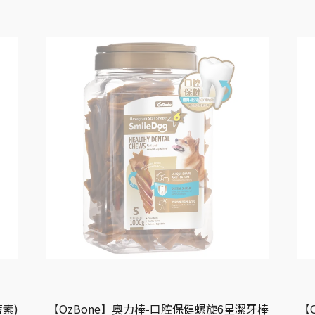
素)
【OzBone】奧力棒-口腔保健螺旋6星潔牙棒
【