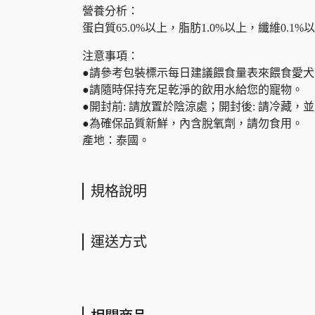
營養分析：
蛋白質65.0%以上，脂肪1.0%以上，纖維0.1%
注意事項：
●請參考包裝標示每日建議餵食量表來餵食愛犬
●請隨時保持充足乾淨的飲用水給您的寵物。
●開封前: 請放置於陰涼處；開封後: 請冷藏，
●為確保品質新鮮，內含脫氧劑，請勿食用。
產地：泰國。
規格說明
運送方式
相關商品