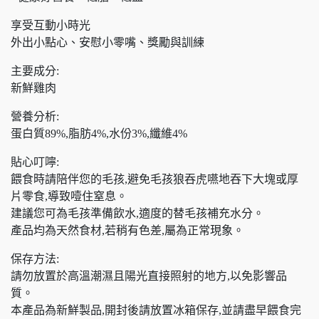
享受互動小時光
外出小點心、安慰小零嘴、獎勵與訓練
主要成分:
新鮮雞肉
營養分析:
蛋白質89%,脂肪4%,水份3%,纖維4%
貼心叮嚀:
餵食時請陪伴您的毛孩,避免毛孩狼吞虎嚥地吞下大塊或厚
片零食,導致噎住窒息。
建議您可為毛孩準備飲水,適度的替毛孩補充水分。
產品均為天然食材,若稍有色差,屬為正常現象。
保存方法:
請勿放置於高溫潮濕且陽光直接照射的地方,以免影響品
質。
本產品為新鮮製品,開封後請放置冰箱保存,並請盡早餵食完