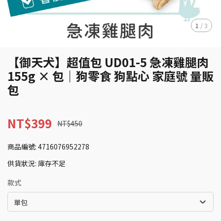
1
/
3
【御天犬】超值包 UD01-5 急凍雞腿肉
155g × 包｜狗零食 狗點心 家庭號 量販
包
NT$399
NT$450
商品編號:
4716076952278
供貨狀況:
庫存不足
款式
單包