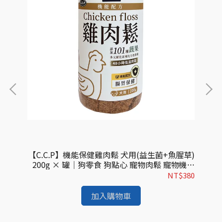
子)
【C.C.P】機能保健雞肉鬆 犬用(益生菌+魚腥草)
視力
200g × 罐｜狗零食 狗點心 寵物肉鬆 寵物機能
骨)
保健
零食 腸胃保健
179
NT$380
加入購物車