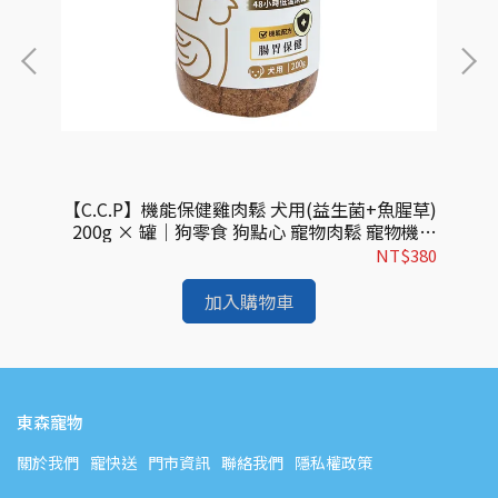
醣)
【C.C.P】機能保健雞肉鬆 犬用(益生菌+魚腥草)
抵抗
200g × 罐｜狗零食 狗點心 寵物肉鬆 寵物機能
骨)
保健
零食 腸胃保健
179
NT$380
加入購物車
東森寵物
關於我們
寵快送
門市資訊
聯絡我們
隱私權政策