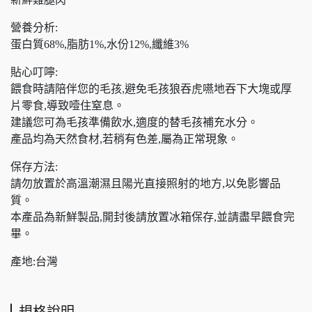
營養分析:
蛋白質68%,脂肪1%,水份12%,纖維3%
貼心叮嚀:
餵食時請陪伴您的毛孩,避免毛孩狼吞虎嚥地吞下大塊或厚
片零食,導致噎住窒息。
建議您可為毛孩準備飲水,適度的替毛孩補充水分。
產品均為天然食材,若稍有色差,屬為正常現象。
保存方法:
請勿放置於高溫潮濕且陽光直接照射的地方,以免影響品
質。
本產品為新鮮製品,開封後請放置冰箱保存,並請盡早餵食完
畢。
產地:台灣
規格說明