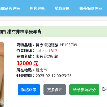
東寵品牌專區
狗狗專區
貓貓專區
營養保健專區
加白 甜甜非標準曼赤肯
寵物品種：
曼赤肯短腿貓 #P103709
作者暱稱：
cute cat
VIP
參訪者數：
未有參訪紀錄
12000 元
所在地點：
新北市
刊登時間：
2025-02-12 00:23:25
撥
聯絡店家
更多資訊
給予參訪評分