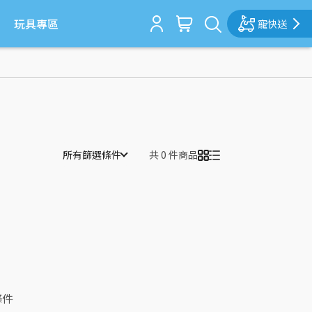
玩具專區
寵快送
所有篩選條件
共 0 件商品
條件