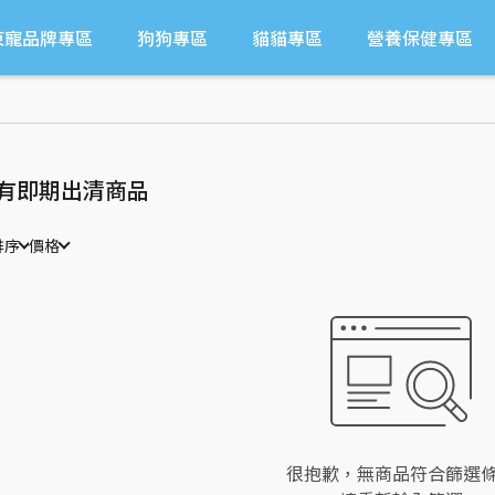
東寵品牌專區
狗狗專區
貓貓專區
營養保健專區
有即期出清商品
排序
價格
很抱歉，無商品符合篩選