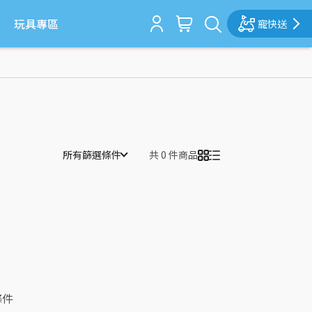
玩具專區
寵快送
所有篩選條件
共 0 件商品
條件