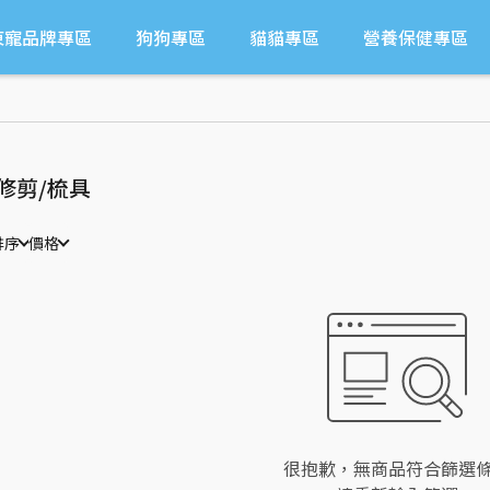
東寵品牌專區
狗狗專區
貓貓專區
營養保健專區
修剪/梳具
排序
價格
很抱歉，無商品符合篩選