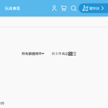
玩具專區
寵快送
所有篩選條件
共 0 件商品
條件